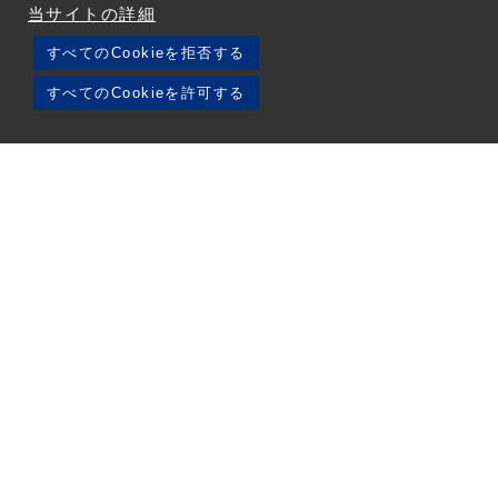
当サイトの詳細
すべてのCookieを拒否する
すべてのCookieを許可する
品質へのこだわり
苦労して作り上げたマニュ
常に目指すは、一発校了！
アルには誇りがある
ユニバーサルデザインで、
「伝わるデザイン」を考え
読みやすく伝わりやすい情
抜いて