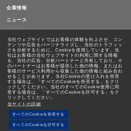
企業情報
ニュース
採用情報
当社ウェブサイトではお客様の体験を向上させ、コン
お問い合わせ
テンツや広告をパーソナライズし、当社のトラフィッ
クを分析するために、Cookieを使用しています。当
社はお客様の当社ウェブサイトの利用に関する情報
を、当社の広告、分析パートナーと共有しており、そ
のパートナーはお客様が提供した他の情報、またはお
客様のサービス利用から収集した他の情報と組み合わ
せることがあります。当社Cookieの受け入れを拒否
する場合は、「すべてのCookieを拒否する」をクリ
ックしてください。当社のすべてのCookie使用に同
意する場合は、「すべてのCookieを許可する」をク
リックしてください。
サイト利用規約
当サイトの詳細
個人情報保護方針
すべてのCookieを拒否する
サイトマップ
すべてのCookieを許可する
© 2026 KENBUNSYA CO.,LTD.