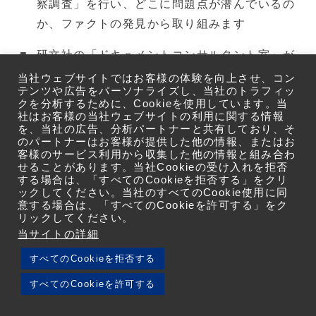
察調査」を行い、どこに問題点が潜んでいるの
か、ファクトの発見から取り組みます
研文社の「ドキュメントコンサルタント室」が
トータルにUD導入のお手伝いをします
当社ウェブサイトではお客様の体験を向上させ、コン
テンツや広告をパーソナライズし、当社のトラフィッ
クを分析するために、Cookieを使用しています。当
社はお客様の当社ウェブサイトの利用に関する情報
を、当社の広告、分析パートナーと共有しており、そ
のパートナーはお客様が提供した他の情報、またはお
客様のサービス利用から収集した他の情報と組み合わ
せることがあります。当社Cookieの受け入れを拒否
資料請求・
する場合は、「すべてのCookieを拒否する」をクリ
お問い合わせフォームへ
ックしてください。当社のすべてのCookie使用に同
意する場合は、「すべてのCookieを許可する」をク
リックしてください。
当サイトの詳細
すべてのCookieを拒否する
すべてのCookieを許可する
従来の印刷では再現できなかった美しい発